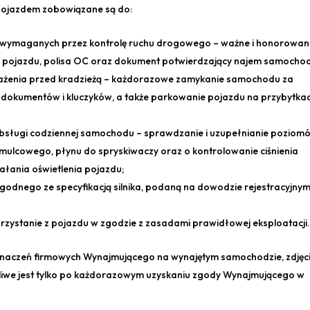
 pojazdem zobowiązane są do:
 wymaganych przez kontrolę ruchu drogowego – ważne i honorowan
ny pojazdu, polisa OC oraz dokument potwierdzający najem samocho
ażenia przed kradzieżą – każdorazowe zamykanie samochodu za
kumentów i kluczyków, a także parkowanie pojazdu na przybytka
bsługi codziennej samochodu – sprawdzanie i uzupełnianie poziom
amulcowego, płynu do spryskiwaczy oraz o kontrolowanie ciśnienia
łania oświetlenia pojazdu;
odnego ze specyfikacją silnika, podaną na dowodzie rejestracyjny
zystanie z pojazdu w zgodzie z zasadami prawidłowej eksploatacji
naczeń firmowych Wynajmującego na wynajętym samochodzie, zdjęc
iwe jest tylko po każdorazowym uzyskaniu zgody Wynajmującego w