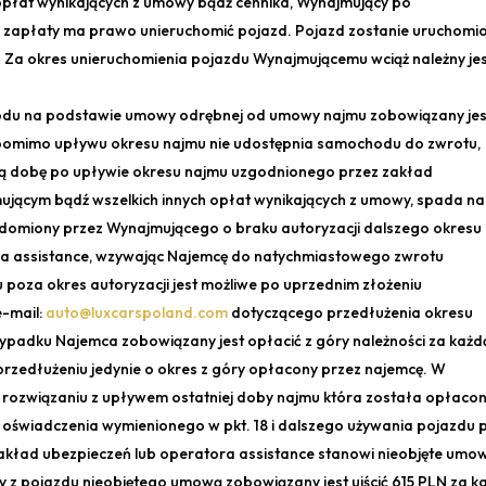
opłat wynikających z umowy bądź cennika, Wynajmujący po
 zapłaty ma prawo unieruchomić pojazd. Pojazd zostanie uruchomi
. Za okres unieruchomienia pojazdu Wynajmującemu wciąż należny je
hodu na podstawie umowy odrębnej od umowy najmu zobowiązany jes
 pomimo upływu okresu najmu nie udostępnia samochodu do zwrotu,
ą dobę po upływie okresu najmu uzgodnionego przez zakład
ującym bądź wszelkich innych opłat wynikających z umowy, spada na
domiony przez Wynajmującego o braku autoryzacji dalszego okresu
ra assistance, wzywając Najemcę do natychmiastowego zwrotu
 poza okres autoryzacji jest możliwe po uprzednim złożeniu
e-mail:
auto@luxcarspoland.com
dotyczącego przedłużenia okresu
ypadku Najemca zobowiązany jest opłacić z góry należności za każd
zedłużeniu jedynie o okres z góry opłacony przez najemcę. W
rozwiązaniu z upływem ostatniej doby najmu która została opłaco
oświadczenia wymienionego w pkt. 18 i dalszego używania pojazdu 
kład ubezpieczeń lub operatora assistance stanowi nieobjęte umo
y z pojazdu nieobjętego umową zobowiązany jest uiścić 615 PLN za k