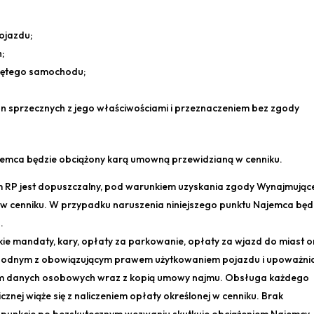
ojazdu;
;
jętego samochodu;
 sprzecznych z jego właściwościami i przeznaczeniem bez zgody
jemca będzie obciążony karą umowną przewidzianą w cenniku.
 RP jest dopuszczalny, pod warunkiem uzyskania zgody Wynajmując
 w cenniku. W przypadku naruszenia niniejszego punktu Najemca będ
.
ie mandaty, kary, opłaty za parkowanie, opłaty za wjazd do miast o
ezgodnym z obowiązującym prawem użytkowaniem pojazdu i upoważni
m danych osobowych wraz z kopią umowy najmu. Obsługa każdego
znej wiąże się z naliczeniem opłaty określonej w cenniku. Brak