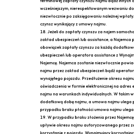
terminowej zapłaty czynszu najmu bądź innych 
wcześniejszym, nierespektowanym wezwaniu do
niezwłocznie po zaksięgowaniu należnej wpłaty
czynsz wynikający z umowy najmu.
Jeżeli do zapłaty czynszu za najem samoc
zakład ubezpieczeń lub assistance, a Najemca
obowiązek zapłaty czynszu za każdą dodatkow
ubezpieczeń lub operatora assistance z Wynajm
Najemcę. Najemca zostanie niezwłocznie powia
najmu przez zakład ubezpieczeń bądź operato
wynajętego pojazdu. Przedłużenie okresu najmu
oświadczenia w formie elektronicznej na adres 
najmu na warunkach indywidualnych. W takim w
dodatkową dobę najmu, a umowa najmu ulega pr
przypadku braku płatności umowa najmu ulega 
W przypadku braku złożenia przez Najemcę 
upływie okresu najmu autoryzowanego przez za
korzystanie z pojazdu. Wynajmujący korzystając