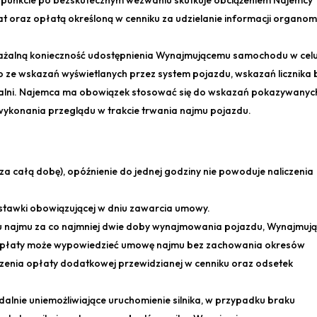
 punkcie po bezskutecznym wezwaniu skutkuje obciążeniem Najemcy
t oraz opłatą określoną w cenniku za udzielanie informacji organo
ażalną konieczność udostępnienia Wynajmującemu samochodu w cel
ze wskazań wyświetlanych przez system pojazdu, wskazań licznika 
zalni. Najemca ma obowiązek stosować się do wskazań pokazywanyc
wykonania przeglądu w trakcie trwania najmu pojazdu.
 za całą dobę), opóźnienie do jednej godziny nie powoduje naliczenia
 stawki obowiązującej w dniu zawarcia umowy.
u najmu za co najmniej dwie doby wynajmowania pojazdu, Wynajmuj
płaty może wypowiedzieć umowę najmu bez zachowania okresów
zenia opłaty dodatkowej przewidzianej w cenniku oraz odsetek
lnie uniemożliwiające uruchomienie silnika, w przypadku braku