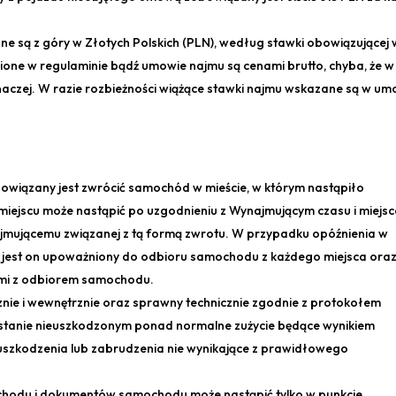
 są z góry w Złotych Polskich (PLN), według stawki obowiązującej 
nione w regulaminie bądź umowie najmu są cenami brutto, chyba, że w
czej. W razie rozbieżności wiążące stawki najmu wskazane są w um
wiązany jest zwrócić samochód w mieście, w którym nastąpiło
miejscu może nastąpić po uzgodnieniu z Wynajmującym czasu i miejs
ajmującemu związanej z tą formą zwrotu. W przypadku opóźnienia w
jest on upoważniony do odbioru samochodu z każdego miejsca ora
ymi z odbiorem samochodu.
ie i wewnętrznie oraz sprawny technicznie zgodnie z protokołem
 stanie nieuszkodzonym ponad normalne zużycie będące wynikiem
uszkodzenia lub zabrudzenia nie wynikające z prawidłowego
hodu i dokumentów samochodu może nastąpić tylko w punkcie