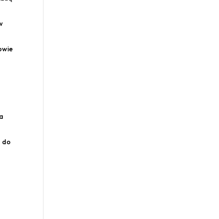
w
owie
ca
z do