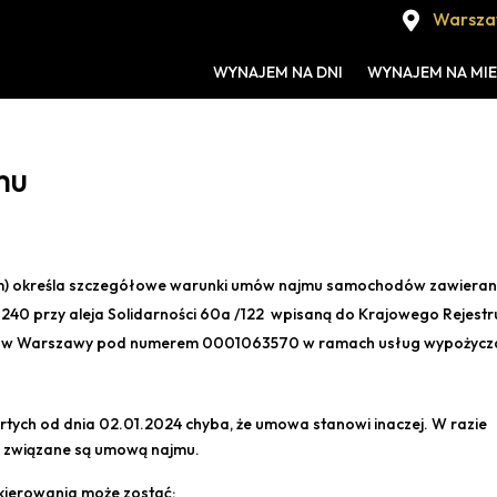
Warszaw

WYNAJEM NA DNI
WYNAJEM NA MIE
mu
nem) określa szczegółowe warunki umów najmu samochodów zawiera
-240 przy aleja Solidarności 60a /122 wpisaną do Krajowego Rejestr
 w Warszawy pod numerem 0001063570 w ramach usług wypożycza
rtych od dnia 02.01.2024 chyba, że umowa stanowi inaczej. W razie
y związane są umową najmu.
ierowania może zostać: