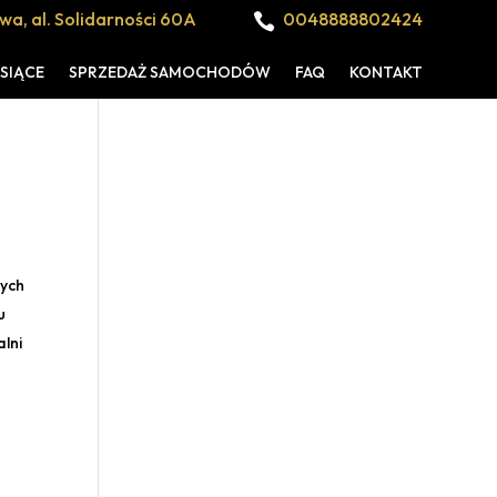
a, al. Solidarności 60A
0048888802424

SIĄCE
SPRZEDAŻ SAMOCHODÓW
FAQ
KONTAKT
nych
u
lni