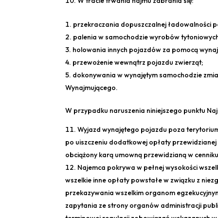
W tracie trwania najmu zabrania się:
przekraczania dopuszczalnej ładowalności p
palenia w samochodzie wyrobów tytoniowych
holowania innych pojazdów za pomocą wyna
przewożenie wewnątrz pojazdu zwierząt;
dokonywania w wynajętym samochodzie zmian
Wynajmującego.
W przypadku naruszenia niniejszego punktu Na
Wyjazd wynajętego pojazdu poza terytorium
po uiszczeniu dodatkowej opłaty przewidzianej
obciążony karą umowną przewidzianą w cenniku
Najemca pokrywa w pełnej wysokości wszelk
wszelkie inne opłaty powstałe w związku z ni
przekazywania wszelkim organom egzekucyjny
zapytania ze strony organów administracji public