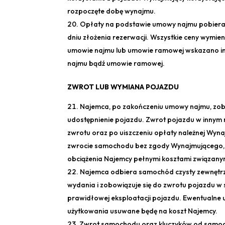
rozpoczęte dobę wynajmu.
Opłaty na podstawie umowy najmu pobierane
dniu złożenia rezerwacji. Wszystkie ceny wymie
umowie najmu lub umowie ramowej wskazano ina
najmu bądź umowie ramowej.
ZWROT LUB WYMIANA POJAZDU
Najemca, po zakończeniu umowy najmu, zobo
udostępnienie pojazdu. Zwrot pojazdu w innym 
zwrotu oraz po uiszczeniu opłaty należnej Wyn
zwrocie samochodu bez zgody Wynajmującego, 
obciążenia Najemcy pełnymi kosztami związan
Najemca odbiera samochód czysty zewnętrzn
wydania i zobowiązuje się do zwrotu pojazdu w
prawidłowej eksploatacji pojazdu. Ewentualne 
użytkowania usuwane będę na koszt Najemcy.
Zwrot samochodu oraz kluczyków od samoc