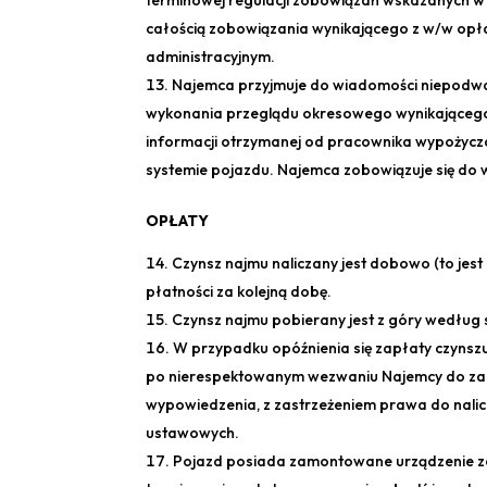
terminowej regulacji zobowiązań wskazanych w
całością zobowiązania wynikającego z w/w opła
administracyjnym.
Najemca przyjmuje do wiadomości niepodw
wykonania przeglądu okresowego wynikającego 
informacji otrzymanej od pracownika wypożyc
systemie pojazdu. Najemca zobowiązuje się do 
OPŁATY
Czynsz najmu naliczany jest dobowo (to jest
płatności za kolejną dobę.
Czynsz najmu pobierany jest z góry według
W przypadku opóźnienia się zapłaty czynsz
po nierespektowanym wezwaniu Najemcy do za
wypowiedzenia, z zastrzeżeniem prawa do nalic
ustawowych.
Pojazd posiada zamontowane urządzenie zda