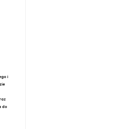
ego i
zie
raz
a do