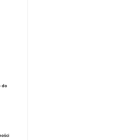
o do
ności