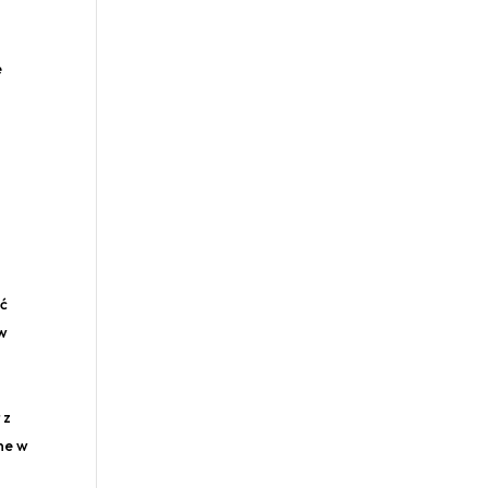
e
ść
 w
 z
ne w