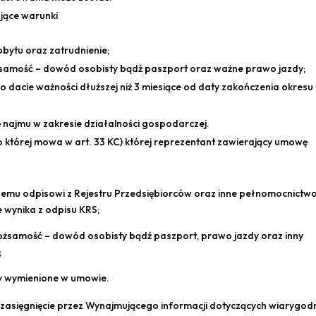
ujące warunki
obytu oraz zatrudnienie;
samość – dowód osobisty bądź paszport oraz ważne prawo jazdy;
 dacie ważności dłuższej niż 3 miesiące od daty zakończenia okresu
 najmu w zakresie działalności gospodarczej.
 której mowa w art. 33 KC) której reprezentant zawierający umowę
nemu odpisowi z Rejestru Przedsiębiorców oraz inne pełnomocnictw
 wynika z odpisu KRS;
ożsamość – dowód osobisty bądź paszport, prawo jazdy oraz inny
;
y wymienione w umowie.
 zasięgnięcie przez Wynajmującego informacji dotyczących wiarygod