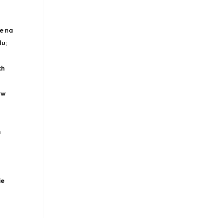
e na
du;
ch
ów
m
.
ie