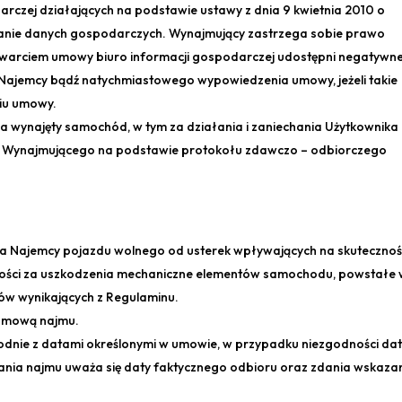
arczej działających na podstawie ustawy z dnia 9 kwietnia 2010 o
ianie danych gospodarczych. Wynajmujący zastrzega sobie prawo
awarciem umowy biuro informacji gospodarczej udostępni negatywn
 Najemcy bądź natychmiastowego wypowiedzenia umowy, jeżeli takie
ciu umowy.
 wynajęty samochód, w tym za działania i zaniechania Użytkownika
z Wynajmującego na podstawie protokołu zdawczo – odbiorczego
ia Najemcy pojazdu wolnego od usterek wpływających na skuteczno
ności za uszkodzenia mechaniczne elementów samochodu, powstałe
ów wynikających z Regulaminu.
 umową najmu.
godnie z datami określonymi w umowie, w przypadku niezgodności dat
nia najmu uważa się daty faktycznego odbioru oraz zdania wskaza