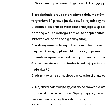
W czasie użytkowania Najemca lub kierujący
posiadania przy sobie ważnych dokumentów
terytorium RP prawo jazdy, dowód rejestracyj
zabezpieczenie samochodu oraz jego wypos
pomocą wbudowanego zamka, zabezpieczanie do
strzeżonych bądź posesji zamykanej;
wykonywanie własnym kosztem i staraniem o
oleju silnikowego, płynu chłodniczego, płynu h
powietrza opon i sprawdzania poprawnego dzia
stosowanie w samochodach rodzaju paliwa zg
(rubryka P3);
utrzymywanie samochodu w czystości oraz kor
Najemca zobowiązany jest do zachowania oz
bądź zasłonięcie oznaczeń Wynajmującego możl
formie pisemnej bądź elektronicznej.