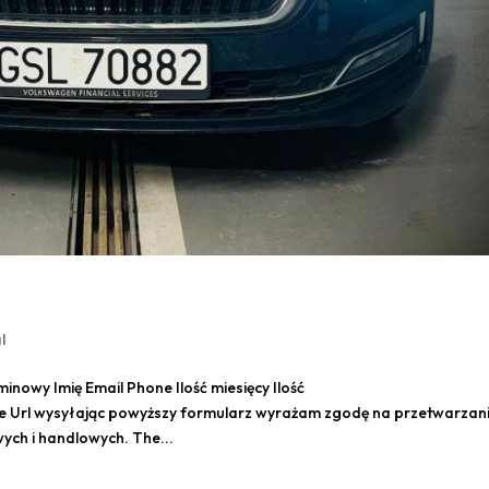
l
owy Imię Email Phone Ilość miesięcy Ilość
e Url wysyłając powyższy formularz wyrażam zgodę na przetwarzan
ch i handlowych. The...