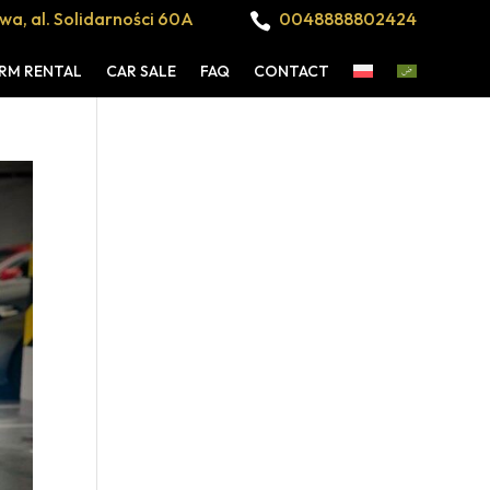
a, al. Solidarności 60A
0048888802424

RM RENTAL
CAR SALE
FAQ
CONTACT